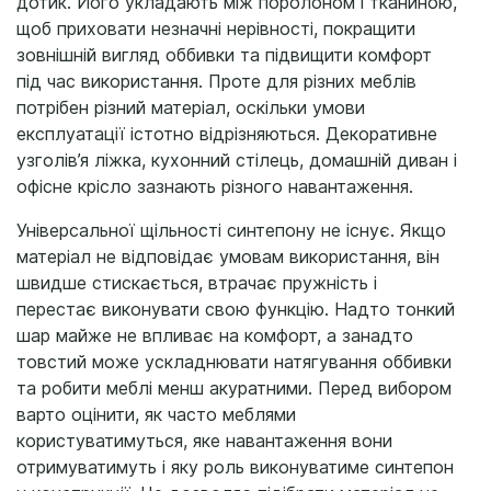
дотик. Його укладають між поролоном і тканиною,
щоб приховати незначні нерівності, покращити
зовнішній вигляд оббивки та підвищити комфорт
під час використання. Проте для різних меблів
потрібен різний матеріал, оскільки умови
експлуатації істотно відрізняються. Декоративне
узголів’я ліжка, кухонний стілець, домашній диван і
офісне крісло зазнають різного навантаження.
Універсальної щільності синтепону не існує. Якщо
матеріал не відповідає умовам використання, він
швидше стискається, втрачає пружність і
перестає виконувати свою функцію. Надто тонкий
шар майже не впливає на комфорт, а занадто
товстий може ускладнювати натягування оббивки
та робити меблі менш акуратними. Перед вибором
варто оцінити, як часто меблями
користуватимуться, яке навантаження вони
отримуватимуть і яку роль виконуватиме синтепон