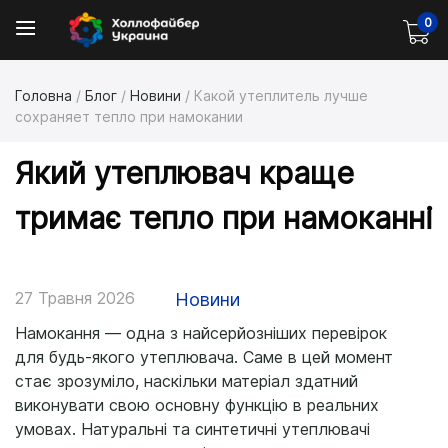
0
Головна
/
Блог
/
Новини
/
Какой утеплитель лучше
сохраняет тепло при намокании
Який утеплювач краще
тримає тепло при намоканні
27 Травня 2026
Новини
Намокання — одна з найсерйозніших перевірок
для будь-якого утеплювача. Саме в цей момент
стає зрозуміло, наскільки матеріал здатний
виконувати свою основну функцію в реальних
умовах. Натуральні та синтетичні утеплювачі