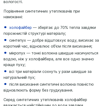
вологості.
Порівняння синтетичних утеплювачів при
намоканні:
холофайбер
— зберігає до 70% тепла завдяки
порожнистій структурі матеріалу;
синтепух — добре відштовхує воду, висихає за
короткий час, відновлює об’єм після висихання;
мікропух — тонкі волокна швидше насичуються
водою, ніж у холофайбера, але все одно значно
краще пуху;
всі три матеріали сохнуть у рази швидше за
натуральний пух;
після висихання синтетичні волокна повністю
відновлюють форму без грудкування.
Серед синтетичних утеплювачів холофайбер
вважається найстійкішим до води завдяки