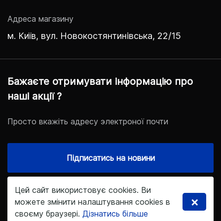
Адреса магазину
м. Київ, вул. Новокостянтинівська, 22/15
Бажаєте отримувати інформацію про
наші акції ?
Просто вкажіть адресу электроної почти
Підписатись на новини
Цей сайт використовує cookies. Ви
×
© 2021. Інтернет-магазин холлофайбер.укр
можете змінити налаштування cookies в
своєму браузері.
Дізнатись більше
Дизайн та розробка
kofelatte.studio