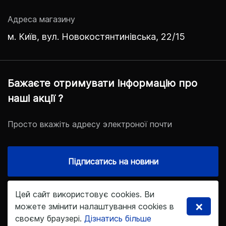
Адреса магазину
м. Київ, вул. Новокостянтинівська, 22/15
Бажаєте отримувати інформацію про
наші акції ?
Просто вкажіть адресу электроної почти
Підписатись на новини
Цей сайт використовує cookies. Ви
×
© 2021. Інтернет-магазин холлофайбер.укр
можете змінити налаштування cookies в
своєму браузері.
Дізнатись більше
Дизайн та розробка
kofelatte.studio