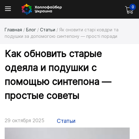
0
Главная
/
Блог
/
Статьи
/
Як оновити старі ковдри та
подушки за допомогою синтепону — прості поради
Как обновить старые
одеяла и подушки с
помощью синтепона —
простые советы
29 октября 2025
Статьи